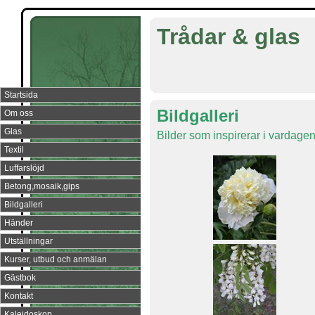
Trådar & glas
Startsida
Bildgalleri
Om oss
Glas
Bilder som inspirerar i vardagen.
Textil
Luffarslöjd
Betong,mosaik,gips
Bildgalleri
Händer
Utställningar
Kurser, utbud och anmälan
Gästbok
Kontakt
Kalejdoskop